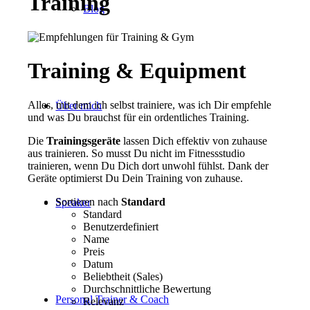
Training
Blog
Training & Equipment
Alles, mit dem ich selbst trainiere, was ich Dir empfehle
Über mich
und was Du brauchst für ein ordentliches Training.
Die
Trainingsgeräte
lassen Dich effektiv von zuhause
aus trainieren. So musst Du nicht im Fitnessstudio
trainieren, wenn Du Dich dort unwohl fühlst. Dank der
Geräte optimierst Du Dein Training von zuhause.
Sortieren nach
Standard
Speaker
Standard
Benutzerdefiniert
Name
Preis
Datum
Beliebtheit (Sales)
Durchschnittliche Bewertung
Personal Trainer & Coach
Relevanz