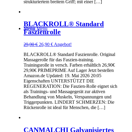
strukturiertem breitem Griff; mit einer […]
BLACKROLL® Standard
Menü
Menü
Faszienrolle
Ursprünglicher
Aktueller
29,90
€
26,90
€
Angebot!
Preis
Preis
BLACKROLL® Standard Faszienrolle. Original
war:
ist:
Massagerolle für das Faszien-training.
29,90 €
26,90 €.
Trainingsrolle in versch. Farben erhältlich 26,90€
29,90€ PRIMEPRIME Auf Lager Jetzt bestellen
Amazon.de Updated: 19. Mai 2026 20:05
Eigenschaften UNTERSTÜTZT DIE
REGENERATION: Die Faszien-Rolle eignet sich
als Trainings- und Massagegerät zur aktiven
Behandlung von Muskeln, Verspannungen und
Triggerpunkten. LINDERT SCHMERZEN: Die
Rückenrolle ist ideal für Menschen, die […]
CANMALCHI Galvanisiertes