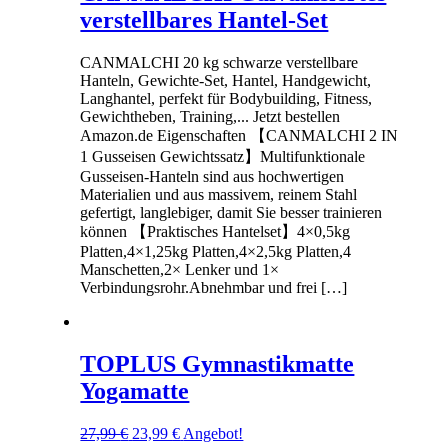
verstellbares Hantel-Set
CANMALCHI 20 kg schwarze verstellbare
Hanteln, Gewichte-Set, Hantel, Handgewicht,
Langhantel, perfekt für Bodybuilding, Fitness,
Gewichtheben, Training,... Jetzt bestellen
Amazon.de Eigenschaften 【CANMALCHI 2 IN
1 Gusseisen Gewichtssatz】Multifunktionale
Gusseisen-Hanteln sind aus hochwertigen
Materialien und aus massivem, reinem Stahl
gefertigt, langlebiger, damit Sie besser trainieren
können 【Praktisches Hantelset】4×0,5kg
Platten,4×1,25kg Platten,4×2,5kg Platten,4
Manschetten,2× Lenker und 1×
Verbindungsrohr.Abnehmbar und frei […]
TOPLUS Gymnastikmatte
Yogamatte
Ursprünglicher
Aktueller
27,99
€
23,99
€
Angebot!