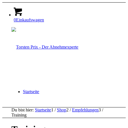
0
Einkaufswagen
Startseite
Du bist hier:
Startseite
1
/
Shop
2
/
Empfehlungen
3
/
Training