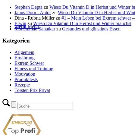
Stephan Depta
zu
Wieso Du Vitamin D in Herbst und Winter b
Janus Dorn - Autor
zu
Wieso Du Vitamin D in Herbst und Wint
Dina - Rubria Müller
zu
#1 – Mein Leben bei Extrem schwer –
Erwin
zu
Wieso Du Vitamin D in Herbst und Winter brauchst
Menü
Menü
Mohammad Sanatkar
zu
Gesundes und günstiges Essen
Kategorien
Allgemein
Ernährung
Extrem Schwer
Fitness und Training
Motivation
Produkttests
Rezepte
Torsten Prix Privat