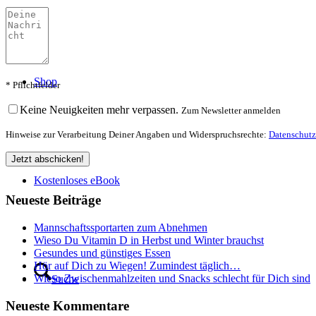
Shop
* Pflichtfelder
Keine Neuigkeiten mehr verpassen.
Zum Newsletter anmelden
Hinweise zur Verarbeitung Deiner Angaben und Widerspruchsrechte:
Datenschutz
Kostenloses eBook
Neueste Beiträge
Mannschaftssportarten zum Abnehmen
Wieso Du Vitamin D in Herbst und Winter brauchst
Gesundes und günstiges Essen
Hör auf Dich zu Wiegen! Zumindest täglich…
Wieso Zwischenmahlzeiten und Snacks schlecht für Dich sind
Suche
Neueste Kommentare