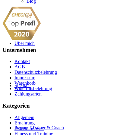
Blog
Über mich
Unternehmen
Kontakt
AGB
Datenschutzbelehrung
Impressum
Warenkorb
Speaker
Widerrufsbelehrung
Zahlungsarten
Kategorien
Allgemein
Ernährung
Personal Trainer & Coach
Extrem Schwer
Fitness und Training