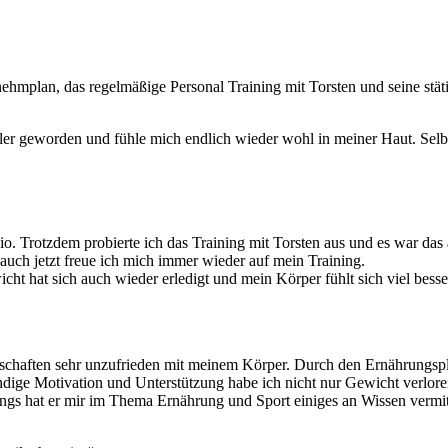
mplan, das regelmäßige Personal Training mit Torsten und seine stäti
agiler geworden und fühle mich endlich wieder wohl in meiner Haut. Selb
dio. Trotzdem probierte ich das Training mit Torsten aus und es war das
: auch jetzt freue ich mich immer wieder auf mein Training.
cht hat sich auch wieder erledigt und mein Körper fühlt sich viel besse
haften sehr unzufrieden mit meinem Körper. Durch den Ernährungspl
ndige Motivation und Unterstützung habe ich nicht nur Gewicht verlor
gs hat er mir im Thema Ernährung und Sport einiges an Wissen vermitt