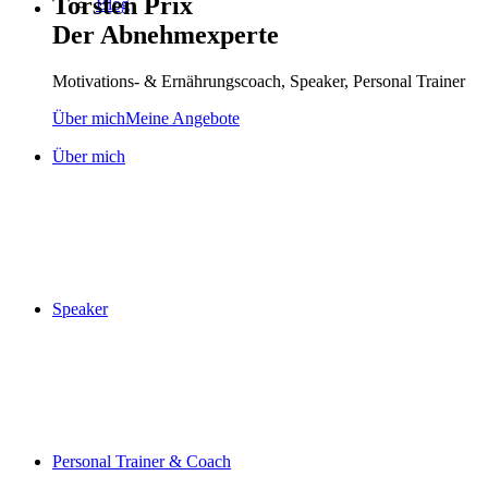
Torsten Prix
Blog
Der Abnehmexperte
Motivations- & Ernährungscoach, Speaker, Personal Trainer
Über mich
Meine Angebote
Über mich
Speaker
Personal Trainer & Coach