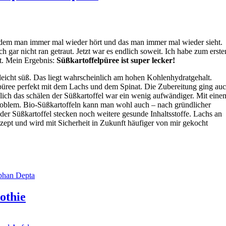
n dem man immer mal wieder hört und das man immer mal wieder sieht.
h gar nicht ran getraut. Jetzt war es endlich soweit. Ich habe zum erste
rt. Mein Ergebnis:
Süßkartoffelpüree ist super lecker!
leicht süß. Das liegt wahrscheinlich am hohen Kohlenhydratgehalt.
püree perfekt mit dem Lachs und dem Spinat. Die Zubereitung ging au
glich das schälen der Süßkartoffel war ein wenig aufwändiger. Mit eine
Problem. Bio-Süßkartoffeln kann man wohl auch – nach gründlicher
der Süßkartoffel stecken noch weitere gesunde Inhaltsstoffe. Lachs an
Rezept und wird mit Sicherheit in Zukunft häufiger von mir gekocht
phan Depta
othie