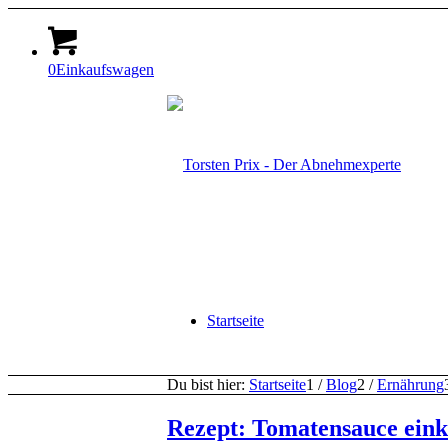
0
Einkaufswagen
Startseite
Du bist hier:
Startseite
1
/
Blog
2
/
Ernährung
Rezept: Tomatensauce ein