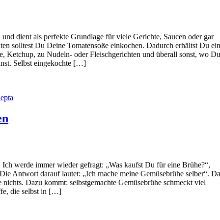
nd dient als perfekte Grundlage für viele Gerichte, Saucen oder gar
en solltest Du Deine Tomatensoße einkochen. Dadurch erhältst Du ei
ce, Ketchup, zu Nudeln- oder Fleischgerichten und überall sonst, wo D
nst. Selbst eingekochte […]
epta
en
. Ich werde immer wieder gefragt: „Was kaufst Du für eine Brühe?“,
ie Antwort darauf lautet: „Ich mache meine Gemüsebrühe selber“. D
 wie nichts. Dazu kommt: selbstgemachte Gemüsebrühe schmeckt viel
fe, die selbst in […]