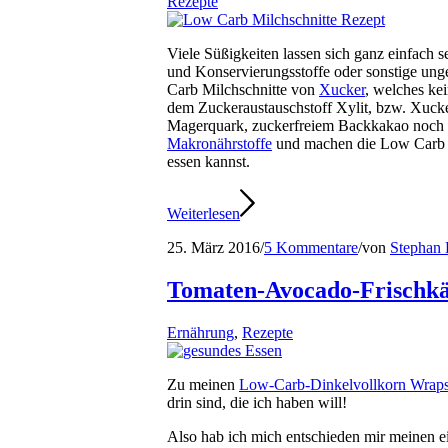
Rezepte
Viele Süßigkeiten lassen sich ganz einfach se
und Konservierungsstoffe oder sonstige ung
Carb Milchschnitte von
Xucker
, welches ke
dem Zuckeraustauschstoff Xylit, bzw. Xucke
Magerquark, zuckerfreiem Backkakao noch Ei
Makronährstoffe
und machen die Low Carb M
essen kannst.
Weiterlesen
25. März 2016
/
5 Kommentare
/
von
Stephan 
Tomaten-Avocado-Frischkä
Ernährung
,
Rezepte
Zu meinen
Low-Carb-Dinkelvollkorn Wrap
drin sind, die ich haben will!
Also hab ich mich entschieden mir meinen 