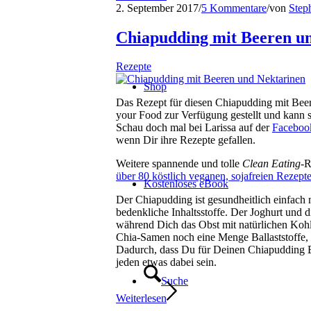
2. September 2017
/
5 Kommentare
/
von
Step
Chiapudding mit Beeren u
Rezepte
Shop
Das Rezept für diesen Chiapudding mit Bee
your Food zur Verfügung gestellt und kann 
Schau doch mal bei Larissa auf der
Facebook
wenn Dir ihre Rezepte gefallen.
Weitere spannende und tolle
Clean Eating-
R
über 80 köstlich veganen, sojafreien Rezept
Kostenloses eBook
Der Chiapudding ist gesundheitlich einfach n
bedenkliche Inhaltsstoffe. Der Joghurt und 
während Dich das Obst mit natürlichen Kohl
Chia-Samen noch eine Menge Ballaststoffe, d
Dadurch, dass Du für Deinen Chiapudding Be
jeden etwas dabei sein.
Suche
Weiterlesen