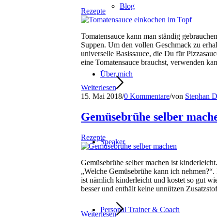
Blog
Rezepte
Tomatensauce kann man ständig gebrauchen u
Suppen. Um den vollen Geschmack zu erhalt
universelle Basissauce, die Du für Pizzasau
eine Tomatensauce brauchst, verwenden kan
Über mich
Weiterlesen
15. Mai 2018
/
0 Kommentare
/
von
Stephan D
Gemüsebrühe selber mach
Rezepte
Speaker
Gemüsebrühe selber machen ist kinderleicht
„Welche Gemüsebrühe kann ich nehmen?“. D
ist nämlich kinderleicht und kostet so gut
besser und enthält keine unnützen Zusatzstof
Personal Trainer & Coach
Weiterlesen