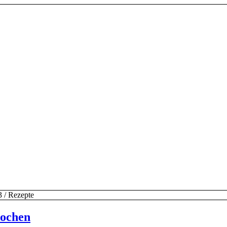
3
/
Rezepte
kochen