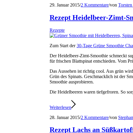
29. Januar 2015
/
2 Kommentare
/
von
Torsten
Rezept Heidelbeer-Zimt-S
Rezepte
Zum Start der
30-Tage Grüne Smoothie Cha
Der Heidelbeer-Zimt-Smoothie schmeckt supe
für frischen Blattspinat entschieden. Vom P
Das Aussehen ist richtig cool. Aus grün wird
Grün des Spinats. Geschmacklich ist der Smo
Smoothie ausprobieren.
Die Heidelbeeren waren tiefgefroren. So sorg
Weiterlesen
28. Januar 2015
/
2 Kommentare
/
von
Stepha
Rezept Lachs an Süßkartof