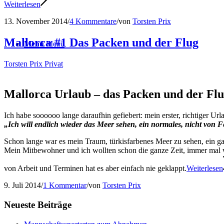
Weiterlesen
13. November 2014
/
4 Kommentare
/
von
Torsten Prix
Mallorca #1 Das Packen und der Flug
Menü
Menü
Torsten Prix Privat
Mallorca Urlaub – das Packen und der Fl
Ich habe soooooo lange daraufhin gefiebert: mein erster, richtiger Url
„Ich will endlich wieder das Meer sehen, ein normales, nicht von F
Schon lange war es mein Traum, türkisfarbenes Meer zu sehen, ein ga
Mein Mitbewohner und ich wollten schon die ganze Zeit, immer mal 
von Arbeit und Terminen hat es aber einfach nie geklappt.
Weiterlesen
9. Juli 2014
/
1 Kommentar
/
von
Torsten Prix
Neueste Beiträge