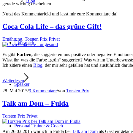
Blog
gerade wichtig erscheinen.
Nutzt das Kommentarfeld und lasst mir eure Kommentare da!
Coca Cola Life – das grüne Gift!
Ernährung
,
Torsten Prix Privat
Über mich
Es gibt
Farben,
die suggerieren uns positive oder negative Emotionen
Wisst ihr, was die Farbe „grün“ suggeriert? Was wir im Unterbewuss
Ich zitiere einen
Blog
, der mir sehr gefallen hat und ausführlich darübe
Weiterlesen
Speaker
28. Mai 2015
/
9 Kommentare
/
von
Torsten Prix
Talk am Dom – Fulda
Torsten Prix Privat
Personal Trainer & Coach
Am 26.03.2015 war ich in Fulda bei
Talk am Dom
als Gast eingelad