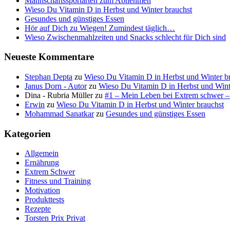
Mannschaftssportarten zum Abnehmen
Wieso Du Vitamin D in Herbst und Winter brauchst
Gesundes und günstiges Essen
Hör auf Dich zu Wiegen! Zumindest täglich…
Wieso Zwischenmahlzeiten und Snacks schlecht für Dich sind
Neueste Kommentare
Stephan Depta
zu
Wieso Du Vitamin D in Herbst und Winter b
Janus Dorn - Autor
zu
Wieso Du Vitamin D in Herbst und Wint
Dina - Rubria Müller
zu
#1 – Mein Leben bei Extrem schwer –
Erwin
zu
Wieso Du Vitamin D in Herbst und Winter brauchst
Mohammad Sanatkar
zu
Gesundes und günstiges Essen
Kategorien
Allgemein
Ernährung
Extrem Schwer
Fitness und Training
Motivation
Produkttests
Rezepte
Torsten Prix Privat