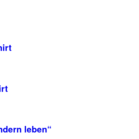
irt
rt
ndern leben“