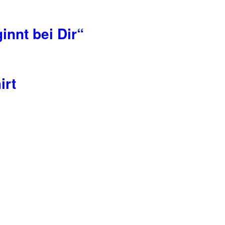
innt bei Dir“
irt