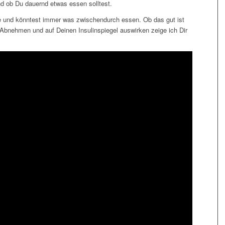
nd ob Du dauernd etwas essen solltest.
e und könntest immer was zwischendurch essen. Ob das gut ist
Abnehmen und auf Deinen Insulinspiegel auswirken zeige ich Dir