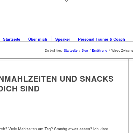
Startseite
Über mich
Speaker
Personal Trainer & Coach
Du bist hier:
Startseite
/
Blog
/
Ernährung
/
Wieso Zwischen
NMAHLZEITEN UND SNACKS
DICH SIND
ch? Viele Mahlzeiten am Tag? Ständig etwas essen? Ich kläre