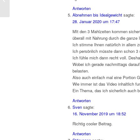
beim
Antworten
Lieferdienst
Abnehmen bis Idealgewicht
sagte:
bestellen :
28. Januar 2020 um 17:47
So klappt
es
MIt den 3 Mahlzeiten kommen sicherlic
überall mit Nahrung durch die ganze I
Ich stimme Ihnen natürlich in allem z
Ich persönlich müsste dann schon 3 
Ich fühle mich dann recht voll. Desh
Wobei ich gerade nachmittags darauf
belasten.
Also auch einfach mal eine Portion 
Wie immer ist das Video inhaltlich fu
Ein Thema, das ich sicherlich auch b
Antworten
Sven
sagte:
16. November 2019 um 18:52
Richtig cooler Beitrag.
Antworten