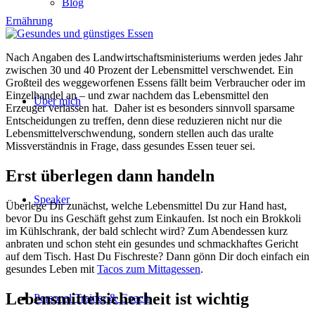
Blog
Ernährung
Nach Angaben des Landwirtschaftsministeriums werden jedes Jahr
zwischen 30 und 40 Prozent der Lebensmittel verschwendet. Ein
Großteil des weggeworfenen Essens fällt beim Verbraucher oder im
Einzelhandel an – und zwar nachdem das Lebensmittel den
Über mich
Erzeuger verlassen hat. Daher ist es besonders sinnvoll sparsame
Entscheidungen zu treffen, denn diese reduzieren nicht nur die
Lebensmittelverschwendung, sondern stellen auch das uralte
Missverständnis in Frage, dass gesundes Essen teuer sei.
Erst überlegen dann handeln
Speaker
Überlege Dir zunächst, welche Lebensmittel Du zur Hand hast,
bevor Du ins Geschäft gehst zum Einkaufen. Ist noch ein Brokkoli
im Kühlschrank, der bald schlecht wird? Zum Abendessen kurz
anbraten und schon steht ein gesundes und schmackhaftes Gericht
auf dem Tisch. Hast Du Fischreste? Dann gönn Dir doch einfach ein
gesundes Leben mit
Tacos zum Mittagessen
.
Lebensmittelsicherheit ist wichtig
Personal Trainer & Coach