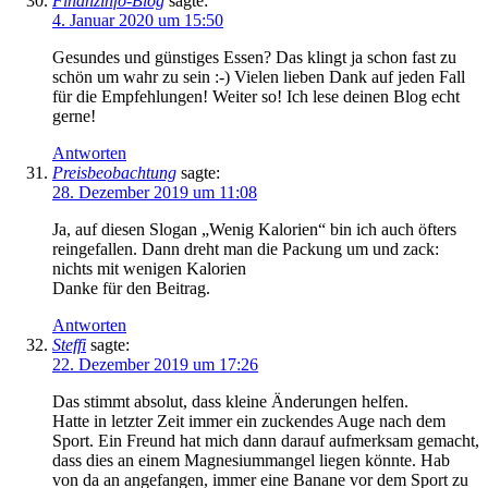
Finanzinfo-Blog
sagte:
4. Januar 2020 um 15:50
Gesundes und günstiges Essen? Das klingt ja schon fast zu
schön um wahr zu sein :-) Vielen lieben Dank auf jeden Fall
für die Empfehlungen! Weiter so! Ich lese deinen Blog echt
gerne!
Antworten
Preisbeobachtung
sagte:
28. Dezember 2019 um 11:08
Ja, auf diesen Slogan „Wenig Kalorien“ bin ich auch öfters
reingefallen. Dann dreht man die Packung um und zack:
nichts mit wenigen Kalorien
Danke für den Beitrag.
Antworten
Steffi
sagte:
22. Dezember 2019 um 17:26
Das stimmt absolut, dass kleine Änderungen helfen.
Hatte in letzter Zeit immer ein zuckendes Auge nach dem
Sport. Ein Freund hat mich dann darauf aufmerksam gemacht,
dass dies an einem Magnesiummangel liegen könnte. Hab
von da an angefangen, immer eine Banane vor dem Sport zu