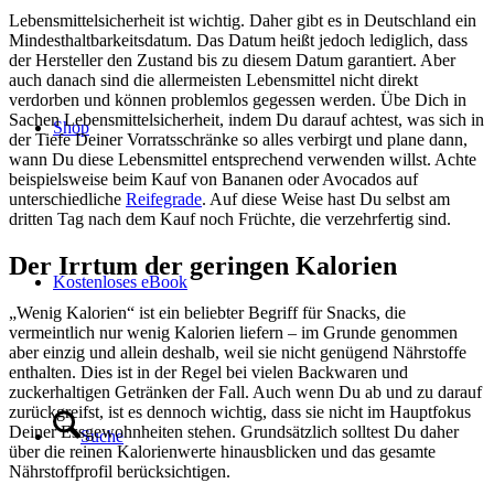
Lebensmittelsicherheit ist wichtig. Daher gibt es in Deutschland ein
Mindesthaltbarkeitsdatum. Das Datum heißt jedoch lediglich, dass
der Hersteller den Zustand bis zu diesem Datum garantiert. Aber
auch danach sind die allermeisten Lebensmittel nicht direkt
verdorben und können problemlos gegessen werden. Übe Dich in
Sachen Lebensmittelsicherheit, indem Du darauf achtest, was sich in
Shop
der Tiefe Deiner Vorratsschränke so alles verbirgt und plane dann,
wann Du diese Lebensmittel entsprechend verwenden willst. Achte
beispielsweise beim Kauf von Bananen oder Avocados auf
unterschiedliche
Reifegrade
. Auf diese Weise hast Du selbst am
dritten Tag nach dem Kauf noch Früchte, die verzehrfertig sind.
Der Irrtum der geringen Kalorien
Kostenloses eBook
„Wenig Kalorien“ ist ein beliebter Begriff für Snacks, die
vermeintlich nur wenig Kalorien liefern – im Grunde genommen
aber einzig und allein deshalb, weil sie nicht genügend Nährstoffe
enthalten. Dies ist in der Regel bei vielen Backwaren und
zuckerhaltigen Getränken der Fall. Auch wenn Du ab und zu darauf
zurückgreifst, ist es dennoch wichtig, dass sie nicht im Hauptfokus
Deiner Essgewohnheiten stehen. Grundsätzlich solltest Du daher
Suche
über die reinen Kalorienwerte hinausblicken und das gesamte
Nährstoffprofil berücksichtigen.