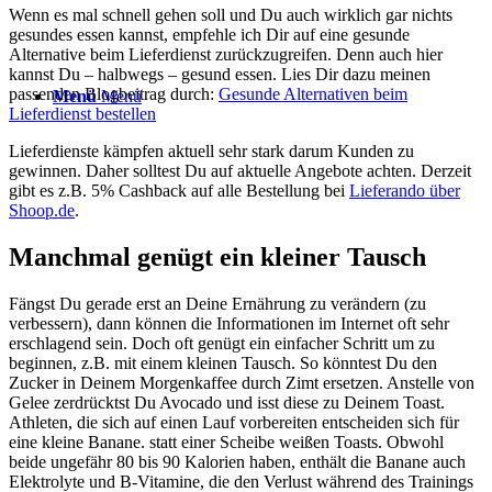
Wenn es mal schnell gehen soll und Du auch wirklich gar nichts
gesundes essen kannst, empfehle ich Dir auf eine gesunde
Alternative beim Lieferdienst zurückzugreifen. Denn auch hier
kannst Du – halbwegs – gesund essen. Lies Dir dazu meinen
passenden Blogbeitrag durch:
Gesunde Alternativen beim
Menü
Menü
Lieferdienst bestellen
Lieferdienste kämpfen aktuell sehr stark darum Kunden zu
gewinnen. Daher solltest Du auf aktuelle Angebote achten. Derzeit
gibt es z.B. 5% Cashback auf alle Bestellung bei
Lieferando über
Shoop.de
.
Manchmal genügt ein kleiner Tausch
Fängst Du gerade erst an Deine Ernährung zu verändern (zu
verbessern), dann können die Informationen im Internet oft sehr
erschlagend sein. Doch oft genügt ein einfacher Schritt um zu
beginnen, z.B. mit einem kleinen Tausch. So könntest Du den
Zucker in Deinem Morgenkaffee durch Zimt ersetzen. Anstelle von
Gelee zerdrücktst Du Avocado und isst diese zu Deinem Toast.
Athleten, die sich auf einen Lauf vorbereiten entscheiden sich für
eine kleine Banane. statt einer Scheibe weißen Toasts. Obwohl
beide ungefähr 80 bis 90 Kalorien haben, enthält die Banane auch
Elektrolyte und B-Vitamine, die den Verlust während des Trainings