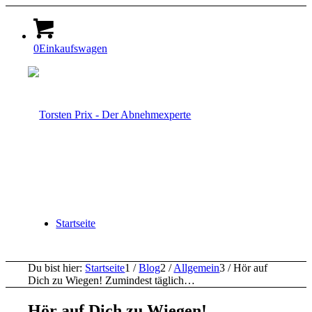
0
Einkaufswagen
Startseite
Du bist hier:
Startseite
1
/
Blog
2
/
Allgemein
3
/
Hör auf
Dich zu Wiegen! Zumindest täglich…
Hör auf Dich zu Wiegen!