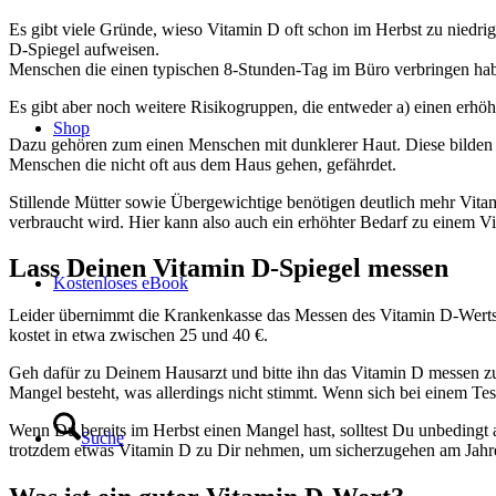
Es gibt viele Gründe, wieso Vitamin D oft schon im Herbst zu niedr
D-Spiegel aufweisen.
Menschen die einen typischen 8-Stunden-Tag im Büro verbringen ha
Es gibt aber noch weitere Risikogruppen, die entweder a) einen erh
Shop
Dazu gehören zum einen Menschen mit dunklerer Haut. Diese bilden w
Menschen die nicht oft aus dem Haus gehen, gefährdet.
Stillende Mütter sowie Übergewichtige benötigen deutlich mehr Vit
verbraucht wird. Hier kann also auch ein erhöhter Bedarf zu einem 
Lass Deinen Vitamin D-Spiegel messen
Kostenloses eBook
Leider übernimmt die Krankenkasse das Messen des Vitamin D-Werts n
kostet in etwa zwischen 25 und 40 €.
Geh dafür zu Deinem Hausarzt und bitte ihn das Vitamin D messen zu
Mangel besteht, was allerdings nicht stimmt. Wenn sich bei einem Test
Wenn Du bereits im Herbst einen Mangel hast, solltest Du unbedingt
Suche
trotzdem etwas Vitamin D zu Dir nehmen, um sicherzugehen am Jahre