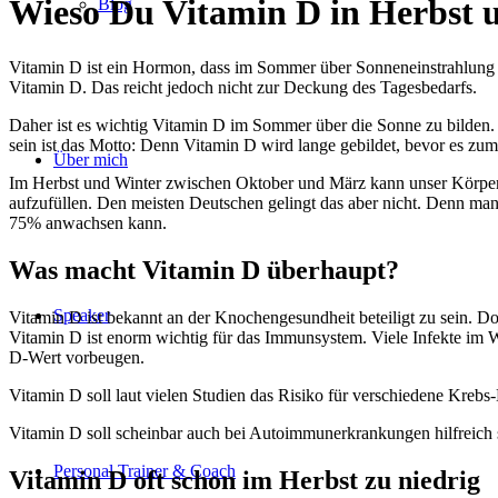
Wieso Du Vitamin D in Herbst 
Blog
Vitamin D ist ein Hormon, dass im Sommer über Sonneneinstrahlung i
Vitamin D. Das reicht jedoch nicht zur Deckung des Tagesbedarfs.
Daher ist es wichtig Vitamin D im Sommer über die Sonne zu bilden. 
sein ist das Motto: Denn Vitamin D wird lange gebildet, bevor es z
Über mich
Im Herbst und Winter zwischen Oktober und März kann unser Körper 
aufzufüllen. Den meisten Deutschen gelingt das aber nicht. Denn ma
75% anwachsen kann.
Was macht Vitamin D überhaupt?
Speaker
Vitamin D ist bekannt an der Knochengesundheit beteiligt zu sein. Do
Vitamin D ist enorm wichtig für das Immunsystem. Viele Infekte im 
D-Wert vorbeugen.
Vitamin D soll laut vielen Studien das Risiko für verschiedene Krebs
Vitamin D soll scheinbar auch bei Autoimmunerkrankungen hilfreich
Personal Trainer & Coach
Vitamin D oft schon im Herbst zu niedrig