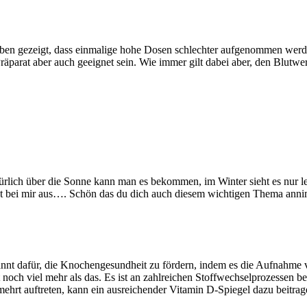
haben gezeigt, dass einmalige hohe Dosen schlechter aufgenommen werd
äparat aber auch geeignet sein. Wie immer gilt dabei aber, den Blutw
ürlich über die Sonne kann man es bekommen, im Winter sieht es nur le
ut bei mir aus…. Schön das du dich auch diesem wichtigen Thema annim
kannt dafür, die Knochengesundheit zu fördern, indem es die Aufnahme
och viel mehr als das. Es ist an zahlreichen Stoffwechselprozessen be
hrt auftreten, kann ein ausreichender Vitamin D-Spiegel dazu beitra