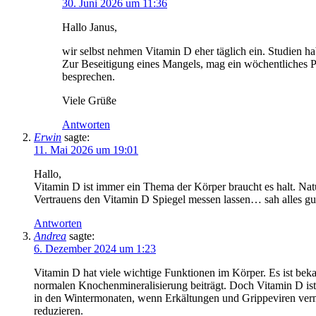
30. Juni 2026 um 11:36
Hallo Janus,
wir selbst nehmen Vitamin D eher täglich ein. Studien 
Zur Beseitigung eines Mangels, mag ein wöchentliches Pr
besprechen.
Viele Grüße
Antworten
Erwin
sagte:
11. Mai 2026 um 19:01
Hallo,
Vitamin D ist immer ein Thema der Körper braucht es halt. Nat
Vertrauens den Vitamin D Spiegel messen lassen… sah alles g
Antworten
Andrea
sagte:
6. Dezember 2024 um 1:23
Vitamin D hat viele wichtige Funktionen im Körper. Es ist be
normalen Knochenmineralisierung beiträgt. Doch Vitamin D ist n
in den Wintermonaten, wenn Erkältungen und Grippeviren verme
reduzieren.