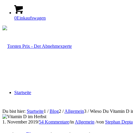
0
Einkaufswagen
Startseite
Du bist hier:
Startseite
1
/
Blog
2
/
Allgemein
3
/
Wieso Du Vitamin D in
1. November 2019
/
54 Kommentare
/
in
Allgemein
/
von
Stephan Depta