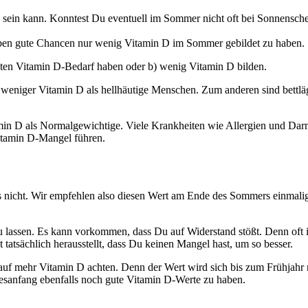
ig sein kann. Konntest Du eventuell im Sommer nicht oft bei Sonnensch
ben gute Chancen nur wenig Vitamin D im Sommer gebildet zu haben.
öhten Vitamin D-Bedarf haben oder b) wenig Vitamin D bilden.
eniger Vitamin D als hellhäutige Menschen. Zum anderen sind bettläger
amin D als Normalgewichtige. Viele Krankheiten wie Allergien und Da
Vitamin D-Mangel führen.
icht. Wir empfehlen also diesen Wert am Ende des Sommers einmalig m
 lassen. Es kann vorkommen, dass Du auf Widerstand stößt. Denn oft i
 tatsächlich herausstellt, dass Du keinen Mangel hast, um so besser.
 auf mehr Vitamin D achten. Denn der Wert wird sich bis zum Frühjahr
sanfang ebenfalls noch gute Vitamin D-Werte zu haben.