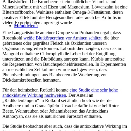
Ballaststoffen. Die Brombeere ist ein natürlicher Vitamin- und
Mineralstoffmix mit viel Eisen und Magnesium. Löwenzahn ist eine
BItterstoffbombe. Walnüsse enthalten Omega-3-Fettsäuren, deren
positiver Effekt auf die Herzgesundheit oder auch bei Arthritis in
vielen Experimenten angezeigt wurde.
Menü
Menü
Eine Langzeitstudie an einer Gruppe von Probanden ergab, dass
Rosenkohl
weiße Blutkörperchen vor Aminen schützt
, die über
gebratenes oder gegrilltes Fleisch als Oxidantien unseren
Organismus angreifen können. Laborstudien zeigten, dass das im
Mangold enthaltene Chlorophyll die Leber bei der Entgiftung
unterstützen und die Blutbildung anregen kann. Kürbis unterstütze
die Regeneration von Bauchspeicheldrüsenzellen. In Experimenten
an menschlichen Zellkulturen wurde nachgewiesen, dass
Phenolverbindungen aus Blaubeeren die Wucherung von
Dickdarmkrebszellen hemmten.
Für den heimischen Rotkohl konnte
eine Studie eine sehr hohe
antioxidative Wirkung nachweisen
. Der Anteil an
„Radikalenfängern“ in Rotkohl sei ähnlich hoch wie der der
Acaibeere und in Granatäpfeln. Ursache dafür ist wie bei Roter
Beete, Weintrauben oder Johannisbeeren das Antioxidans
Anthocyan, das sie als natürlichen Farbstoff enthalten.
Die Studie beobachtet aber auch, dass die antioxidative Wirkung im