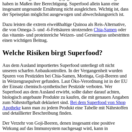
haben in Maßen ihre Berechtigung. Superfood allein kann eine
insgesamt ungesunde Ernährung nicht ausgleichen. Wichtig ist, dass
der Speiseplan möglichst ausgewogen und abwechslungsreich ist.
Dazu leisten die extrem eiweißhaltige Quinoa als Reis-Alternative,
die von Omega-3- und -6-Fettsäuren strotzenden
Chia-Samen
oder
das vitamin- und proteinreiche Weizen- und Gerstengras unbestritten
einen wichtigen Beitrag.
Welche Risiken birgt Superfood?
Aus dem Ausland importiertes Superfood unterliegt oft nicht
unseren scharfen Anbaukontrollen. In der Vergangenheit wurden
Spuren von Pestiziden bei Chia-Samen, Moringa, Goji-Beeren und
in Weizengraspulver gefunden. Laut Öko-Verordnung ist in der EU
der Einsatz chemisch-synthetischer Pestizide verboten. Wer
Superfood aus dem Ausland erwirbt, sollte daher darauf achten,
biologisch angebaute Produkte zu kaufen, die mit genauen Angaben
zum Nährstoffgehalt deklariert sind.
Bei dem Superfood von Shop
Apotheke
kann man zu jedem Produkt eine Tabelle mit Nährstoffen
und detaillierter Beschreibung finden.
Der Verzehr von Goji-Beeren, denen insgesamt eine positive
Wirkung auf das Immunsystem nachgesagt wird, kann in