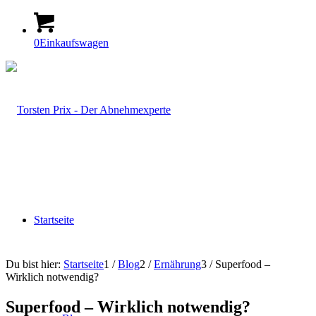
0
Einkaufswagen
Startseite
Du bist hier:
Startseite
1
/
Blog
2
/
Ernährung
3
/
Superfood –
Wirklich notwendig?
Superfood – Wirklich notwendig?