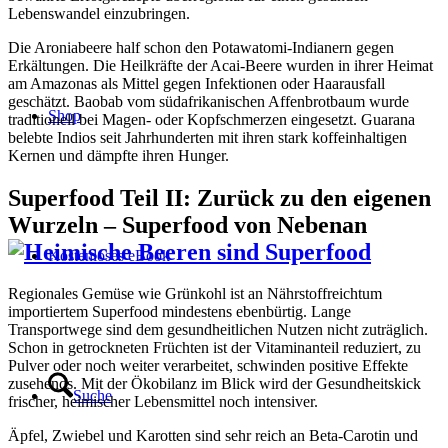
Lebenswandel einzubringen.
Die Aroniabeere half schon den Potawatomi-Indianern gegen
Erkältungen. Die Heilkräfte der Acai-Beere wurden in ihrer Heimat
am Amazonas als Mittel gegen Infektionen oder Haarausfall
geschätzt. Baobab vom südafrikanischen Affenbrotbaum wurde
Shop
traditionell bei Magen- oder Kopfschmerzen eingesetzt. Guarana
belebte Indios seit Jahrhunderten mit ihren stark koffeinhaltigen
Kernen und dämpfte ihren Hunger.
Superfood Teil II: Zurück zu den eigenen
Wurzeln – Superfood von Nebenan
Kostenloses eBook
Regionales Gemüse wie Grünkohl ist an Nährstoffreichtum
importiertem Superfood mindestens ebenbürtig. Lange
Transportwege sind dem gesundheitlichen Nutzen nicht zuträglich.
Schon in getrockneten Früchten ist der Vitaminanteil reduziert, zu
Pulver oder noch weiter verarbeitet, schwinden positive Effekte
zusehends. Mit der Ökobilanz im Blick wird der Gesundheitskick
Suche
frischer, heimischer Lebensmittel noch intensiver.
Äpfel, Zwiebel und Karotten sind sehr reich an Beta-Carotin und