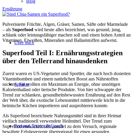
Blog
Ernährung
Pulverisierte Früchte, Algen, Gräser, Samen, Säfte oder Marmelade
– als
Superfood
wird heute alles bezeichnet, was gesund, jung,
schlank oder leistungsfähiger machen soll und einen hohen Anteil an
Vitaminen, Eiweißen, Mineralien und Ballaststoffen aufweist.
Über mich
Superfood Teil I: Ernährungsstrategien
über den Tellerrand hinausdenken
Zuerst waren es US-Vegetarier und Sportler, die nach hoch dosierten
Vitaminbomben und einem natürlichen Boost aus Nährstoffen
suchten. Sie wollten ein Maximum an Energie, ohne unnötigen
Speaker
Kalorienballast oder tierische Produkte. Von hier schwappte der
Trend zur schlanken, gesundheitsbewussten Ernährung auf den Rest
der Welt über, die exotische Lebensmittel mittlerweile leicht in die
heimische Küchen importieren und ausprobieren konnte.
Als Superfood bezeichnete Nahrungsmittel sind in ihrer Heimat
vielfach traditionell verwendete Heilmittel. Der Trend zum
Personal Trainer & Coach
Superfood entwickelt sich parallel zu dem Versuch, regionale
bewährte Erfolgsrezepte überregional für einen gesunden