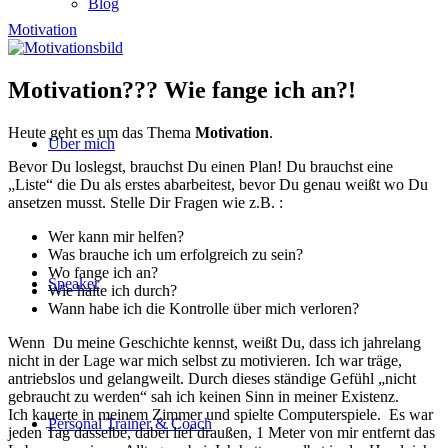
Blog
Motivation
Motivation??? Wie fange ich an?!
Heute geht es um das Thema
Motivation
.
Über mich
Bevor Du loslegst, brauchst Du einen Plan! Du brauchst eine
„Liste“ die Du als erstes abarbeitest, bevor Du genau weißt wo Du
ansetzen musst. Stelle Dir Fragen wie z.B. :
Wer kann mir helfen?
Was brauche ich um erfolgreich zu sein?
Wo fange ich an?
Speaker
Wie halte ich durch?
Wann habe ich die Kontrolle über mich verloren?
Wenn Du meine Geschichte kennst, weißt Du, dass ich jahrelang
nicht in der Lage war mich selbst zu motivieren. Ich war träge,
antriebslos und gelangweilt. Durch dieses ständige Gefühl „nicht
gebraucht zu werden“ sah ich keinen Sinn in meiner Existenz.
Ich kauerte in meinem Zimmer und spielte Computerspiele. Es war
Personal Trainer & Coach
jeden Tag dasselbe, dabei lief draußen, 1 Meter von mir entfernt das