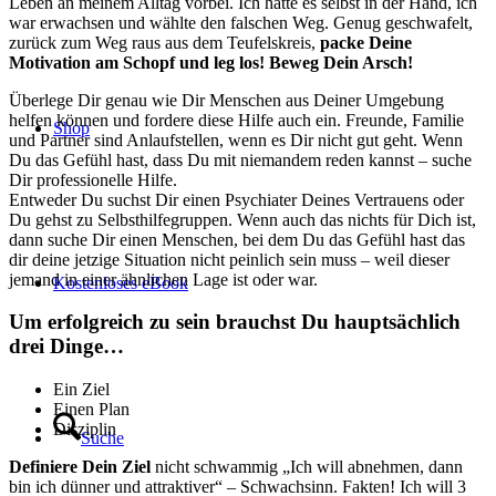
Leben an meinem Alltag vorbei. Ich hatte es selbst in der Hand, ich
war erwachsen und wählte den falschen Weg. Genug geschwafelt,
zurück zum Weg raus aus dem Teufelskreis,
packe Deine
Motivation am Schopf und leg los! Beweg Dein Arsch!
Überlege Dir genau wie Dir Menschen aus Deiner Umgebung
helfen können und fordere diese Hilfe auch ein. Freunde, Familie
Shop
und Partner sind Anlaufstellen, wenn es Dir nicht gut geht. Wenn
Du das Gefühl hast, dass Du mit niemandem reden kannst – suche
Dir professionelle Hilfe.
Entweder Du suchst Dir einen Psychiater Deines Vertrauens oder
Du gehst zu Selbsthilfegruppen. Wenn auch das nichts für Dich ist,
dann suche Dir einen Menschen, bei dem Du das Gefühl hast das
dir deine jetzige Situation nicht peinlich sein muss – weil dieser
jemand in einer ähnlichen Lage ist oder war.
Kostenloses eBook
Um erfolgreich zu sein brauchst Du hauptsächlich
drei Dinge…
Ein Ziel
Einen Plan
Disziplin
Suche
Definiere Dein Ziel
nicht schwammig „Ich will abnehmen, dann
bin ich dünner und attraktiver“ – Schwachsinn. Fakten! Ich will 3