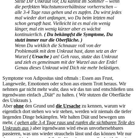
Stelle Dir Unkraut vor, Du kannst im Sommer – wenn
die perfekten Wachstumsverhältnisse vorherrschen –
alle 3-4 Tage raus gehen und es zupfen. Du wirst jedes
mal wieder dort anfangen, wo Du beim letzten mal
schon gerupft hast. Vielleicht ist es mal ein wenig
länger, mal ein wenig kürzer aber es wächst
kontinuierlich.
( Du bekämpfst die Symptome, Du
stutzt immer nur die Oberfläche. )
Wenn Du wirklich die Schnauze voll von der
Problematik mit dem Unkraut hast, dann setz an der
Wurzel
( Ursache )
an! Geh raus, stutze das Unkraut
und zieh es gemeinsam mit der Wurzel aus der Erde!
Genau dieses Unkraut wird Dich nie mehr belästigen.
Symptome von Adipositas sind oftmals : Essen aus Frust,
Langeweile, Emotionen oder schon aus einem Trott heraus. Wir
nehmen gar nicht mehr wahr, dass wir das tun und entschließen uns
irgendwann einfach „Diät“ zu halten. ( Wir stutzen die Oberfläche
des Unkrauts ).
Aber
ohne
den Grund und
die Ursache
zu kennen, warum wir
eigentlich dort stehen wo wir stehen, werden wir niemals die tiefer
liegenden Dinge bekämpfen. Wir halten Diät und bewegen uns
mehr,
( gehen alle 3-4 Tage raus und rupfen die sichtbaren Teile des
Unkrauts aus )
aber irgendwann wird etwas unvorhersehbares
passieren, was uns wieder straucheln lässt und das können Wir nur