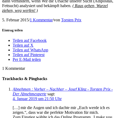
dann verhindern, wenn Wir die Ursache unserer Sucht (Adipositas,
Fettsucht) analysiert und bekämpft haben.
( Raus gehen, Wurzel
ziehen, weg werfen! )
5. Februar 2015
/
1 Kommentar
/
von
Torsten Prix
Eintrag teilen
Teilen auf Facebook
Teilen auf X
Teilen auf WhatsApp
Teilen auf Pinterest
Per E-Mail teilen
1
Kommentar
Trackbacks & Pingbacks
Abnehmen : Vorher – Nachher – Josef Klinz - Torsten Prix -
Der Abnehmexperte
sagt:
4. Januar 2019 um 21:50 Uhr
[…] mir die Augen und ich dachte mir „Euch werde ich es
zeigen.“, dass war die perfekte Motivation für mich.
Zum Einstieg wählte ich das Online Programm „I make you