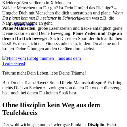
Kleidergrößen verlieren in X Monaten.
Welche Menschen tun Dir gut? Ist Dein Umfeld das Richtige? –
Umgebe Dich mit Menschen die dich unterstützen und plane.
Wenn
Du planst kommst Du seltener in Schwierigkeiten
was z.B. die
Nahrungsaufnahme an geht.
Menü
Menü
Plane Mahlzeiten
, grobe Essenszeiten und tracke anfänglich gerne
Deine Kalorien und Deine Bewegung.
Plane Zeiten und Tage an
denen Du Dich bewegst
. Such Dir einen Sport der dich aufblühen
lässt! Es muss nicht das Fitnessstudio sein, in dem Du alleine und
isoliert Deine Übungen an den Geräten durchziehst.
Träume nicht Dein Leben, lebe Deine Träume!
Bist Du ein Team-Player? Such Dir ein Mannschaftssport! Es bringt
nichts Dich zu Sachen zu zwingen von denen Du weder überzeugt
bist, noch bei denen Du keinen Spaß hast.
Ohne Disziplin kein Weg aus dem
Teufelskreis
Der wohl wichtigste und schwierigste Punkt ist
Disziplin
. Es ist