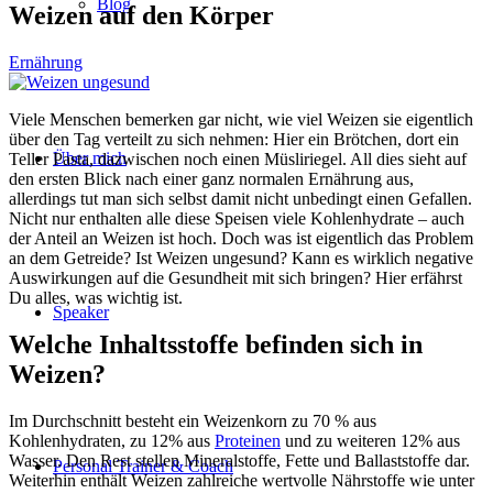
Blog
Weizen auf den Körper
Ernährung
Viele Menschen bemerken gar nicht, wie viel Weizen sie eigentlich
über den Tag verteilt zu sich nehmen: Hier ein Brötchen, dort ein
Über mich
Teller Pasta, dazwischen noch einen Müsliriegel. All dies sieht auf
den ersten Blick nach einer ganz normalen Ernährung aus,
allerdings tut man sich selbst damit nicht unbedingt einen Gefallen.
Nicht nur enthalten alle diese Speisen viele Kohlenhydrate – auch
der Anteil an Weizen ist hoch. Doch was ist eigentlich das Problem
an dem Getreide? Ist Weizen ungesund? Kann es wirklich negative
Auswirkungen auf die Gesundheit mit sich bringen? Hier erfährst
Du alles, was wichtig ist.
Speaker
Welche Inhaltsstoffe befinden sich in
Weizen?
Im Durchschnitt besteht ein Weizenkorn zu 70 % aus
Kohlenhydraten, zu 12% aus
Proteinen
und zu weiteren 12% aus
Wasser. Den Rest stellen Mineralstoffe, Fette und Ballaststoffe dar.
Personal Trainer & Coach
Weiterhin enthält Weizen zahlreiche wertvolle Nährstoffe wie unter