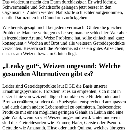
Das wiederum macht den Darm durchlässiger. Er wird löchrig.
Schwermetalle und Schadstoffe gelangen jetzt besser in den
Organismus. Zudem werden Nährstoffe schlechter aufgenommen,
da die Darmzotten im Dünndarm zurückgehen.
Wie bereits gesagt: nicht bei jedem verursacht Gluten die gleichen
Probleme. Manche vertragen es besser, manche schlechter. Wer aber
in irgendeiner Art und Weise Probleme hat, sollte einfach mal ganz
konsequent 4 Wochen auf Brot und alle weiteren Getreideprodukte
verzichten. Bessern sich die Probleme, ist das ein gutes Anzeichen,
dass es am Weizen bzw. am Gluten liegt.
„Leaky gut“, Weizen ungesund: Welche
gesunden Alternativen gibt es?
Leider sind Getreideprodukte laut DGE die Basis unserer
Ernährungspyramide. Trotzdem ist es zu empfehlen, sich nicht in
erster Linie von weizenhaltigen Produkten wie Nudeln oder auch
Brot zu ernähren, sondern den Speiseplan entsprechend anzupassen
und auch durch andere Lebensmittel zu optimieren. Insbesondere
Produkte mit einem möglichst geringen Gehalt an Lektin sind eine
gute Wahl, wenn zu viel Weizen ungesund wird. Unter anderem
sind dies Getreidesorten wie Emmer, Hafer, Gerste oder Pseudo-
Getreide wie Amaranth, Hirse oder auch Quinoa, welches übrigens