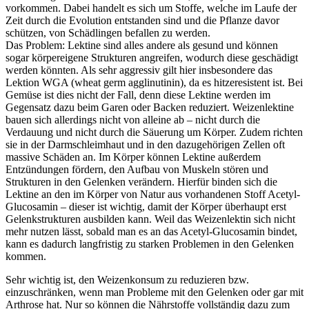
vorkommen. Dabei handelt es sich um Stoffe, welche im Laufe der
Zeit durch die Evolution entstanden sind und die Pflanze davor
schützen, von Schädlingen befallen zu werden.
Das Problem: Lektine sind alles andere als gesund und können
sogar körpereigene Strukturen angreifen, wodurch diese geschädigt
werden könnten. Als sehr aggressiv gilt hier insbesondere das
Lektion WGA (wheat germ agglinutinin), da es hitzeresistent ist. Bei
Gemüse ist dies nicht der Fall, denn diese Lektine werden im
Gegensatz dazu beim Garen oder Backen reduziert. Weizenlektine
bauen sich allerdings nicht von alleine ab – nicht durch die
Verdauung und nicht durch die Säuerung um Körper. Zudem richten
sie in der Darmschleimhaut und in den dazugehörigen Zellen oft
massive Schäden an. Im Körper können Lektine außerdem
Entzündungen fördern, den Aufbau von Muskeln stören und
Strukturen in den Gelenken verändern. Hierfür binden sich die
Lektine an den im Körper von Natur aus vorhandenen Stoff Acetyl-
Glucosamin – dieser ist wichtig, damit der Körper überhaupt erst
Gelenkstrukturen ausbilden kann. Weil das Weizenlektin sich nicht
mehr nutzen lässt, sobald man es an das Acetyl-Glucosamin bindet,
kann es dadurch langfristig zu starken Problemen in den Gelenken
kommen.
Sehr wichtig ist, den Weizenkonsum zu reduzieren bzw.
einzuschränken, wenn man Probleme mit den Gelenken oder gar mit
Arthrose hat. Nur so können die Nährstoffe vollständig dazu zum