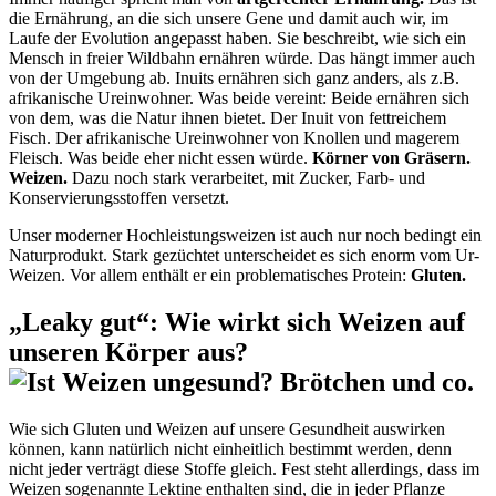
die Ernährung, an die sich unsere Gene und damit auch wir, im
Laufe der Evolution angepasst haben. Sie beschreibt, wie sich ein
Mensch in freier Wildbahn ernähren würde. Das hängt immer auch
von der Umgebung ab. Inuits ernähren sich ganz anders, als z.B.
afrikanische Ureinwohner. Was beide vereint: Beide ernähren sich
von dem, was die Natur ihnen bietet. Der Inuit von fettreichem
Fisch. Der afrikanische Ureinwohner von Knollen und magerem
Fleisch. Was beide eher nicht essen würde.
Körner von Gräsern.
Weizen.
Dazu noch stark verarbeitet, mit Zucker, Farb- und
Konservierungsstoffen versetzt.
Unser moderner Hochleistungsweizen ist auch nur noch bedingt ein
Naturprodukt. Stark gezüchtet unterscheidet es sich enorm vom Ur-
Weizen. Vor allem enthält er ein problematisches Protein:
Gluten.
„Leaky gut“: Wie wirkt sich Weizen auf
unseren Körper aus?
Wie sich Gluten und Weizen auf unsere Gesundheit auswirken
können, kann natürlich nicht einheitlich bestimmt werden, denn
nicht jeder verträgt diese Stoffe gleich. Fest steht allerdings, dass im
Weizen sogenannte Lektine enthalten sind, die in jeder Pflanze