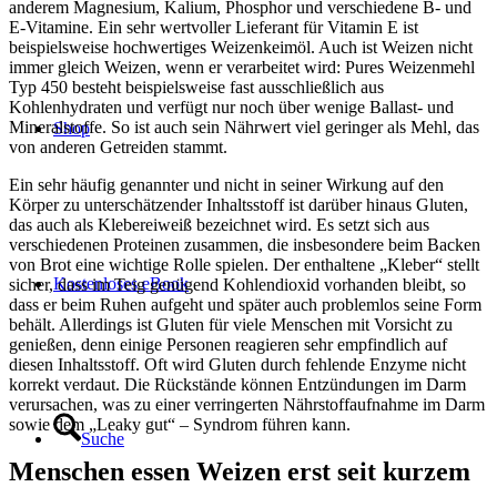
anderem Magnesium, Kalium, Phosphor und verschiedene B- und
E-Vitamine. Ein sehr wertvoller Lieferant für Vitamin E ist
beispielsweise hochwertiges Weizenkeimöl. Auch ist Weizen nicht
immer gleich Weizen, wenn er verarbeitet wird: Pures Weizenmehl
Typ 450 besteht beispielsweise fast ausschließlich aus
Kohlenhydraten und verfügt nur noch über wenige Ballast- und
Mineralstoffe. So ist auch sein Nährwert viel geringer als Mehl, das
Shop
von anderen Getreiden stammt.
Ein sehr häufig genannter und nicht in seiner Wirkung auf den
Körper zu unterschätzender Inhaltsstoff ist darüber hinaus Gluten,
das auch als Klebereiweiß bezeichnet wird. Es setzt sich aus
verschiedenen Proteinen zusammen, die insbesondere beim Backen
von Brot eine wichtige Rolle spielen. Der enthaltene „Kleber“ stellt
Kostenloses eBook
sicher, dass im Teig genügend Kohlendioxid vorhanden bleibt, so
dass er beim Ruhen aufgeht und später auch problemlos seine Form
behält. Allerdings ist Gluten für viele Menschen mit Vorsicht zu
genießen, denn einige Personen reagieren sehr empfindlich auf
diesen Inhaltsstoff. Oft wird Gluten durch fehlende Enzyme nicht
korrekt verdaut. Die Rückstände können Entzündungen im Darm
verursachen, was zu einer verringerten Nährstoffaufnahme im Darm
sowie dem „Leaky gut“ – Syndrom führen kann.
Suche
Menschen essen Weizen erst seit kurzem