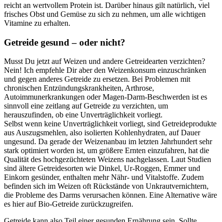
reicht an wertvollem Protein ist. Darüber hinaus gilt natürlich, viel
frisches Obst und Gemüse zu sich zu nehmen, um alle wichtigen
Vitamine zu erhalten.
Getreide gesund – oder nicht?
Musst Du jetzt auf Weizen und andere Getreidearten verzichten?
Nein! Ich empfehle Dir aber den Weizenkonsum einzuschränken
und gegen anderes Getreide zu ersetzen. Bei Problemen mit
chronischen Entzündungskrankheiten, Arthrose,
Autoimmunerkrankungen oder Magen-Darm-Beschwerden ist es
sinnvoll eine zeitlang auf Getreide zu verzichten, um
herauszufinden, ob eine Unverträglichkeit vorliegt.
Selbst wenn keine Unverträglichkeit vorliegt, sind Getreideprodukte
aus Auszugsmehlen, also isolierten Kohlenhydraten, auf Dauer
ungesund. Da gerade der Weizenanbau im letzten Jahrhundert sehr
stark optimiert worden ist, um größere Ernten einzufahren, hat die
Qualität des hochgezüchteten Weizens nachgelassen. Laut Studien
sind ältere Getreidesorten wie Dinkel, Ur-Roggen, Emmer und
Einkorn gesünder, enthalten mehr Nähr- und Vitalstoffe. Zudem
befinden sich im Weizen oft Rückstände von Unkrautvernichtern,
die Probleme des Darms verursachen können. Eine Alternative wäre
es hier auf Bio-Getreide zurückzugreifen.
Getreide kann also Teil einer gesunden Ernährung sein. Sollte