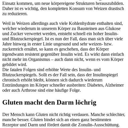
Einsatz kommen, um neue körpereigene Strukturen herauszubilden.
Daher ist es wichtig, den kompletten Konsum von Weizen drastisch
zu reduzieren.
Weil in Weizen allerdings auch viele Kohlenhydrate enthalten sind,
welcher wiederum in unserem Körper zu Bausteinen aus Glukose
und Zucker verwertet werden, entsteht schnell ein hoher Insulin-
und Blutzuckerspiegel. Ist es nun der Fall, dass man sich über viele
Jahre hinweg in erster Linie ungesund und sehr weizen- bzw.
zuckerreich ernährt, so kann es geschehen, dass der Körper
irgendwann resistent gegenüber Insulin wird. Es wirkt dann einfach
nicht mehr im Organismus – auch dann nicht, wenn es vom Körper
gebildet wird.
Die fatalen Folgen sind erhöhte Werte des Insulin- und
Blutzuckerspiegels. Sollt es der Fall sein, dass der Insulinspiegel
chronisch erhöht bleibt, können sich dadurch wiederum
Entzündungen im Körper schneller ausbreiten: Diabetes, Alzheimer
oder auch Arthrose sind eine häufige Folge.
Gluten macht den Darm löchrig
Der Mensch kann Gluten nicht richtig verdauen. Manche schlechter,
manche besser. Gluten bindet sich an einen ganz bestimmten
Rezeptor und Darm und fördert damit die Zonulin-Ausschüttung.