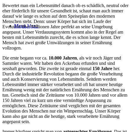
Bewertet man ein Lebensmittel danach ob es schädlich, neutral oder
eher förderlich für unsere Gesundheit ist, schaut man auch immer
darauf wie lange es schon auf dem Speiseplan des modernen
Menschen steht. Denn: unser Körper hat sich im Laufe der
Menü
Menü
Evolution über Millionen Jahre perfekt an seine Umgebung
angepasst. Unser Verdauungssystem kommt also in der Regel am
besten mit Lebensmitteln zurecht, die es schon lange kennt. Der
Mensch hat zwei große Umwälzungen in seiner Ernährung
vollzogen.
Die erste begann vor ca.
10.000 Jahren
, als wir noch Jäger und
Sammler waren. Wir haben den Ackerbau erfunden und sind
sesshaft geworden. Die zweite ist gerade einmal
150 Jahre
her.
Durch die industrielle Revolution begann die große Verarbeitung
und auch Konservierung von Lebensmitteln. Seitdem werden
Lebensmittel immer stärker verarbeitet und oft hat unsere heutige
Ernährung wenig mit der natürlichen Ernährung des Menschen zu
tun. Genetisch sind die Zeiträume von 10.000 Jahren und vor allem
150 Jahren viel zu kurz um eine vernünftige Anpassung zu
ermöglichen. Diese Zeiträume sind verglichen mit der gesamten
Evolution des Menschen nur ein Wimpernschlag. Unser Körper
kann also gar nicht an die heutige, stark verarbeitete Ernährung
angepasst sein.
Immer häufiger spricht man von
artgerechter Ernährung.
Das ist