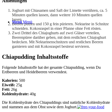
Anleitungen
Joghurt mit Chiasamen und Saft der Limette verrühren, ca. 5
Minuten quellen lassen, dann weitere 10 Minuten quellen
lassen.
Menü
Menü
Beeren putzen und 150 g fein pürieren. Nektarine in Schnitze
schneiden. Kokosraspel in einer Pfanne ohne Fett rösten.
Zwei Drittel des Chiajoghurts auf zwei Gläser verteilen,
Beerenpüree darüber geben, mit dem restlichen Chiajoghurt
bedecken. Mit Nektarinenschnitzen und restlichen Beeren
garnieren und mit Kokosraspel bestreut servieren.
Chiapudding Inhaltsstoffe
Folgende Inhaltsstoffe hat der gesamte Chiapudding, wenn Du
Erdbeeren und Heidelbeeren verwendest.
Kalorien:
500
Eiweiß:
25g
Fett:
26g
Kohlenhydrate:
40g
Die Kohlenhydrate des Chiapuddings sind natürliche Kohlenhydrate
und stammen aus dem Obst sowie dem Joghurt.