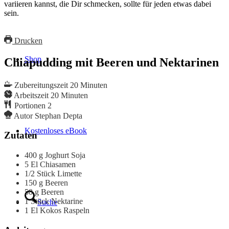
variieren kannst, die Dir schmecken, sollte für jeden etwas dabei
sein.
Drucken
Shop
Chiapudding mit Beeren und Nektarinen
Zubereitungszeit
20
Minuten
Arbeitszeit
20
Minuten
Portionen
2
Autor
Stephan Depta
Kostenloses eBook
Zutaten
400
g
Joghurt
Soja
5
El
Chiasamen
1/2
Stück
Limette
150
g
Beeren
50
g
Beeren
1
Stück
Nektarine
Suche
1
El
Kokos
Raspeln