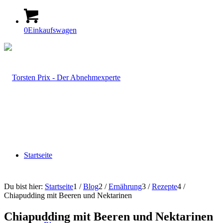
0
Einkaufswagen
Startseite
Du bist hier:
Startseite
1
/
Blog
2
/
Ernährung
3
/
Rezepte
4
/
Chiapudding mit Beeren und Nektarinen
Chiapudding mit Beeren und Nektarinen