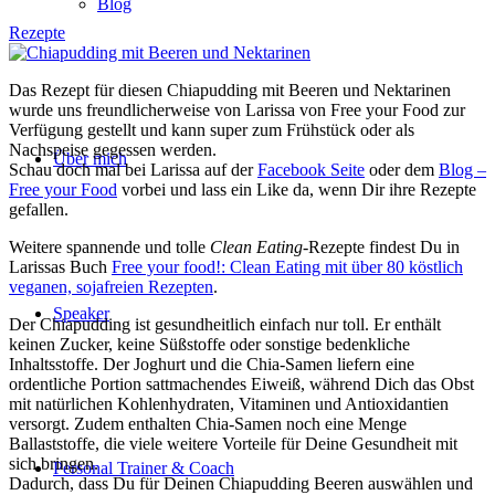
Blog
Rezepte
Das Rezept für diesen Chiapudding mit Beeren und Nektarinen
wurde uns freundlicherweise von Larissa von Free your Food zur
Verfügung gestellt und kann super zum Frühstück oder als
Nachspeise gegessen werden.
Über mich
Schau doch mal bei Larissa auf der
Facebook Seite
oder dem
Blog –
Free your Food
vorbei und lass ein Like da, wenn Dir ihre Rezepte
gefallen.
Weitere spannende und tolle
Clean Eating-
Rezepte findest Du in
Larissas Buch
Free your food!: Clean Eating mit über 80 köstlich
veganen, sojafreien Rezepten
.
Speaker
Der Chiapudding ist gesundheitlich einfach nur toll. Er enthält
keinen Zucker, keine Süßstoffe oder sonstige bedenkliche
Inhaltsstoffe. Der Joghurt und die Chia-Samen liefern eine
ordentliche Portion sattmachendes Eiweiß, während Dich das Obst
mit natürlichen Kohlenhydraten, Vitaminen und Antioxidantien
versorgt. Zudem enthalten Chia-Samen noch eine Menge
Ballaststoffe, die viele weitere Vorteile für Deine Gesundheit mit
sich bringen.
Personal Trainer & Coach
Dadurch, dass Du für Deinen Chiapudding Beeren auswählen und