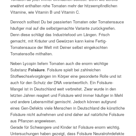
erwähnt enthalten rohe Tomaten mehr der hitzeempfindlichen
Vitamine, wie Vitamin B und Vitamin C.
Dennoch solltest Du bei passierten Tomaten oder Tomatensauce
häufiger mal auf die selbstgemachte Variante zurückgreifen.
Denn diese schlägt das Industriefood um Längen. Frisch
gemacht, mit Kräuter und Gewürzen kann keine Fertig-
Tomatensauce der Welt mit Deiner selbst eingekochten
Tomatensoße mithalten.
Neben Lycopin liefern Tomaten auch die enorm wichtige
Substanz
Folsäure
. Folsäure spielt bei zahlreichen
Stoffwechselvorgängen im Körper eine gesonderte Rolle und ist
auch für den Schutz der DNA verantwortlich. Ein Folsäure-
Mangel ist in Deutschland weit verbreitet. Zwar wurde in den
letzten Jahren reagiert und Folsäure wird immer häufiger in Mehl
und andere Lebensmittel gemischt. Jedoch können aufgrund
eines Gen-Defekts viele Menschen in Deutschland die künstliche
Folsäure nicht aufnehmen und sind daher auf natürliche Folsäure
aus Pflanzen angewiesen.
Gerade für Schwangere und Kinder ist Folsäure enorm wichtig.
Untersuchungen haben gezeigt, dass Folsäure Neuralrohrdefekte