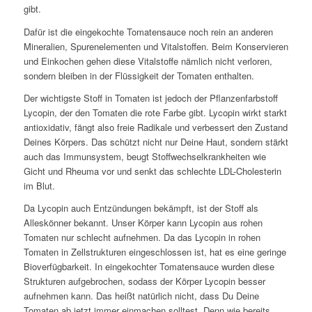
gibt.
Dafür ist die eingekochte Tomatensauce noch rein an anderen
Mineralien, Spurenelementen und Vitalstoffen. Beim Konservieren
und Einkochen gehen diese Vitalstoffe nämlich nicht verloren,
sondern bleiben in der Flüssigkeit der Tomaten enthalten.
Der wichtigste Stoff in Tomaten ist jedoch der Pflanzenfarbstoff
Lycopin, der den Tomaten die rote Farbe gibt. Lycopin wirkt starkt
antioxidativ, fängt also freie Radikale und verbessert den Zustand
Deines Körpers. Das schützt nicht nur Deine Haut, sondern stärkt
auch das Immunsystem, beugt Stoffwechselkrankheiten wie
Gicht und Rheuma vor und senkt das schlechte LDL-Cholesterin
im Blut.
Da Lycopin auch Entzündungen bekämpft, ist der Stoff als
Alleskönner bekannt. Unser Körper kann Lycopin aus rohen
Tomaten nur schlecht aufnehmen. Da das Lycopin in rohen
Tomaten in Zellstrukturen eingeschlossen ist, hat es eine geringe
Bioverfügbarkeit. In eingekochter Tomatensauce wurden diese
Strukturen aufgebrochen, sodass der Körper Lycopin besser
aufnehmen kann. Das heißt natürlich nicht, dass Du Deine
Tomaten ab jetzt immer einmachen solltest. Denn wie bereits