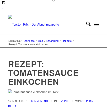
0
Du bist hier:
Startseite
/
Blog
/
Ernährung
/
Rezepte
/
Rezept: Tomatensauce einkochen
REZEPT:
TOMATENSAUCE
EINKOCHEN
/
/
/
15. MAI 2018
0 KOMMENTARE
IN
REZEPTE
VON
STEPHAN
DEPTA