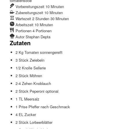
tomatensoße
Vorbereitungszeit
10
Minuten
Zubereitungszeit
10
Minuten
Wartezeit
2
Stunden
30
Minuten
Arbeitszeit
10
Minuten
Portionen
4
Portionen
Autor
Stephan Depta
Zutaten
2
Kg
Tomaten
sonnengereift
3
Stück
Zwiebeln
1/2
Knolle
Sellerie
2
Stück
Möhren
2-4
Zehen
Knoblauch
2
Stück
Peperoni
optional
1
TL
Meersalz
1
Prise
Pfeffer
nach Geschmack
4
EL
Zucker
2
Stück
Lorbeerblätter