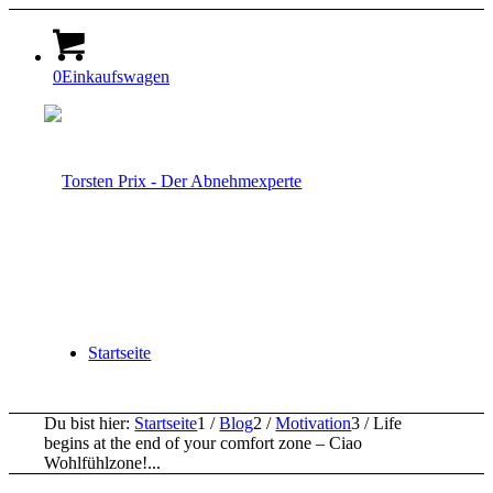
0
Einkaufswagen
Startseite
Du bist hier:
Startseite
1
/
Blog
2
/
Motivation
3
/
Life
begins at the end of your comfort zone – Ciao
Wohlfühlzone!...