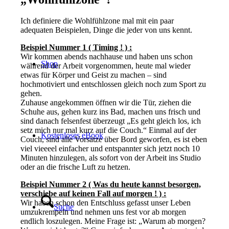
Ich definiere die Wohlfühlzone mal mit ein paar
adequaten Beispielen, Dinge die jeder von uns kennt.
Beispiel Nummer 1 ( Timing ! ) :
Wir kommen abends nachhause und haben uns schon
Shop
während der Arbeit vorgenommen, heute mal wieder
etwas für Körper und Geist zu machen – sind
hochmotiviert und entschlossen gleich noch zum Sport zu
gehen.
Zuhause angekommen öffnen wir die Tür, ziehen die
Schuhe aus, gehen kurz ins Bad, machen uns frisch und
sind danach felsenfest überzeugt „Es geht gleich los, ich
setz mich nur mal kurz auf die Couch.“ Einmal auf der
Kostenloses eBook
Couch, sind alle Vorsätze über Bord geworfen, es ist eben
viel vieeeel einfacher und entspannter sich jetzt noch 10
Minuten hinzulegen, als sofort von der Arbeit ins Studio
oder an die frische Luft zu hetzen.
Beispiel Nummer 2 ( Was du heute kannst besorgen,
verschiebe auf keinen Fall auf morgen ! ) :
Wir haben schon den Entschluss gefasst unser Leben
Suche
umzukrempeln und nehmen uns fest vor ab morgen
endlich loszulegen. Meine Frage ist: „Warum ab morgen?