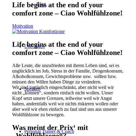
Life begins at the end of your
Blog
comfort zone – Ciao Wohlfühlzone!
Motivation
Life begins at the end of your
Über mich
comfort zone – Ciao Wohlfühlzone!
Alle Leute, die unzufrieden mit ihrem Leben sind, sei es
unglücklich im Job, Stress in der Familie, Drogenkonsum,
Alkoholkonsum, Gewichtsprobleme usw. sollten bzw.
müssen den Willen haben Dinge zu verändern.
Wir sind tagtäglich eingeschränkt, aber nicht weil wir
Speaker
nicht „können“, sondern einfach nicht wollen. Unser
Kopf setzt unsere Grenzen, teilweise weil wir Angst
haben, andernfalls weil wir nichts riskieren wollen oder
aber weil wir eben einfach zu faul sind uns aus unserer
Wohlfühlzone zu bewegen.
Was meint der Prix‘ mit
Personal Trainer & Coach
„Wohlfühlzone“?