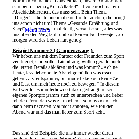
Warum nicht heute?“ Ganz einfach, unsere Antwort wird
sein beim Thema „Kein Alkohol“ – heute nochmal ein
Abschiedsbierchen, das muss sein. Beim Thema
„Drogen“ – heute nochmal eine Lunte rauchen, die bringt
uns schon nicht um! Thema „Gesunde Ernährung und
Sport“ – Heute noch mal richtig versaut essen, alles was
Menü
Menü
uns über den Weg läuft und auf keinen Fall bewegen, ab
morgen wird das Leben hart genug!
Beispiel Nummer 3 ( Gruppenzwang ):
Wir haben uns mit dem Partner oder Freunden zum Sport
verabredet, sind voller Tatendrang, wollen gerade noch
die letzten Details abklären und was kommt? „Ach ne
Leute, lass lieber heute Abend gemütlich was essen
gehen… ist entspannter, bin müde habe auch keine Zeit
und Lust um mich heute noch zu bewegen.“ In diesem
Fall werden wir unterbewusst dazu gedrängt, unser
eigenes Sportprogramm auch zu unterbrechen und lieber
mit den Freunden was zu machen – so muss man sich
dann beim nächsten Mal nicht anhören, wie toll der
Abend war und das man lieber zum Sport geht.
Das sind drei Beispiele die uns immer wieder daran
hindern durchzustarten. Warum? Es ist eben einfacher der