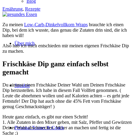
Blog
Ernährung
,
Rezepte
Zu meinen
Low-Carb-Dinkelvollkorn Wraps
brauchte ich einen
Dip, bei dem ich wusste, dass genau die Zutaten drin sind, die ich
haben will!
Über mich
Also hab ich mich entschieden mir meinen eigenen Frischkäse Dip
zu machen.
Frischkäse Dip ganz einfach selbst
gemacht
Du nimmst einen Frischkäse Deiner Wahl um Deinen Frischkäse
Speaker
Dip herzustellen. Ich habe in diesem Fall Vollfett genommen. (
Leute die abnehmen wollen und auf Kalorien achten – es geht jede
Fettstufe! Der Dip hat auch ohne die 45% Fett vom Frischkäse
genug Geschmacksträger! )
Heute ganz einfach, es gibt nur einen Schritt!
1. Alle Zutaten in den Mixer geben, mit Salz, Pfeffer und Gewürzen
Deiner Wahl abschmecken. Mixer an machen und fertig ist die
Personal Trainer & Coach
Sache ;)