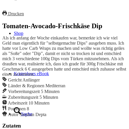
Drucken
Tomaten-Avocado-Frischkäse Dip
Shop
Als ich anfang der Woche einkaufen war, bemerkte ich wie viel
Geld man eigentlich für "selbstgemachte Dips" ausgeben muss. Ich
hatte vor Low Carb Wraps zu machen und wollte was richtig geiles
als "Soße" oder "Dip", damit er nicht so trocken ist und entschied
mich 3 verschiedene 100g Dips vom Türken mitzunehmen. Als ich
draußen war, realisierte ich, dass ich grade für 300g Frischkäse mit
Geschmack 6 € ausgegeben hatte und entschied mich zuhause selbst
Kostenloses eBook
einen zu kreieren.
Gericht
Anfänger
Länder & Regionen
Mediterran
Vorbereitungszeit
5
Minuten
Zubereitungszeit
5
Minuten
Arbeitszeit
10
Minuten
Portionen
8
Suche
Autor
Stephan Depta
Zutaten