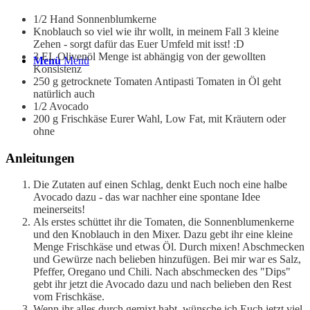
1/2
Hand
Sonnenblumkerne
Knoblauch
so viel wie ihr wollt, in meinem Fall 3 kleine
Zehen - sorgt dafür das Euer Umfeld mit isst! :D
3
EL
Olivenöl
Menge ist abhängig von der gewollten
Menü
Menü
Konsistenz
250
g
getrocknete Tomaten
Antipasti Tomaten in Öl geht
natürlich auch
1/2
Avocado
200
g
Frischkäse
Eurer Wahl, Low Fat, mit Kräutern oder
ohne
Anleitungen
Die Zutaten auf einen Schlag, denkt Euch noch eine halbe
Avocado dazu - das war nachher eine spontane Idee
meinerseits!
Als erstes schüttet ihr die Tomaten, die Sonnenblumenkerne
und den Knoblauch in den Mixer. Dazu gebt ihr eine kleine
Menge Frischkäse und etwas Öl. Durch mixen! Abschmecken
und Gewürze nach belieben hinzufügen. Bei mir war es Salz,
Pfeffer, Oregano und Chili. Nach abschmecken des "Dips"
gebt ihr jetzt die Avocado dazu und nach belieben den Rest
vom Frischkäse.
Wenn ihr alles durch gemixt habt, wünsche ich Euch jetzt viel