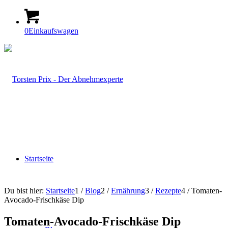
0
Einkaufswagen
Startseite
Du bist hier:
Startseite
1
/
Blog
2
/
Ernährung
3
/
Rezepte
4
/
Tomaten-
Avocado-Frischkäse Dip
Tomaten-Avocado-Frischkäse Dip