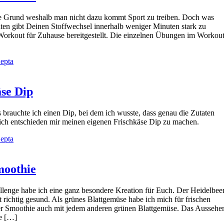
ste Grund weshalb man nicht dazu kommt Sport zu treiben. Doch was
iten gibt Deinen Stoffwechsel innerhalb weniger Minuten stark zu
Workout für Zuhause bereitgestellt. Die einzelnen Übungen im Workou
epta
se Dip
rauchte ich einen Dip, bei dem ich wusste, dass genau die Zutaten
 mich entschieden mir meinen eigenen Frischkäse Dip zu machen.
epta
moothie
lenge habe ich eine ganz besondere Kreation für Euch. Der Heidelbee
 richtig gesund. Als grünes Blattgemüse habe ich mich für frischen
der Smoothie auch mit jedem anderen grünen Blattgemüse. Das Aussehe
ie […]