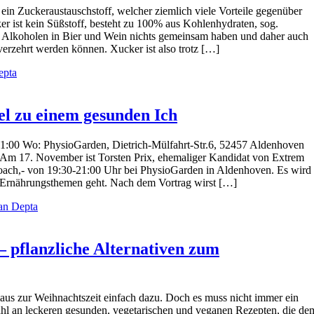
 ein Zuckeraustauschstoff, welcher ziemlich viele Vorteile gegenüber
er ist kein Süßstoff, besteht zu 100% aus Kohlenhydraten, sog.
n Alkoholen in Bier und Wein nichts gemeinsam haben und daher auch
erzehrt werden können. Xucker ist also trotz […]
epta
el zu einem gesunden Ich
1:00 Wo: PhysioGarden, Dietrich-Mülfahrt-Str.6, 52457 Aldenhoven
 Am 17. November ist Torsten Prix, ehemaliger Kandidat von Extrem
Coach,- von 19:30-21:00 Uhr bei PhysioGarden in Aldenhoven. Es wird
m Ernährungsthemen geht. Nach dem Vortrag wirst […]
an Depta
 pflanzliche Alternativen zum
aus zur Weihnachtszeit einfach dazu. Doch es muss nicht immer ein
zahl an leckeren gesunden, vegetarischen und veganen Rezepten, die de