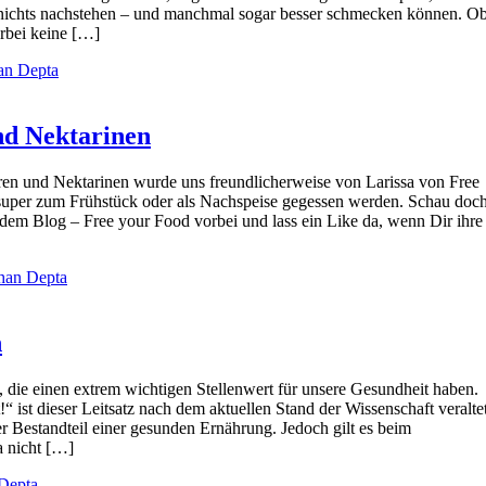
n nichts nachstehen – und manchmal sogar besser schmecken können. O
erbei keine […]
an Depta
nd Nektarinen
ren und Nektarinen wurde uns freundlicherweise von Larissa von Free
 super zum Frühstück oder als Nachspeise gegessen werden. Schau doc
 dem Blog – Free your Food vorbei und lass ein Like da, wenn Dir ihre
han Depta
n
 die einen extrem wichtigen Stellenwert für unsere Gesundheit haben.
“ ist dieser Leitsatz nach dem aktuellen Stand der Wissenschaft veraltet
er Bestandteil einer gesunden Ernährung. Jedoch gilt es beim
a nicht […]
Depta