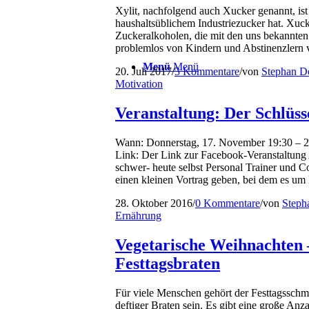
Xylit, nachfolgend auch Xucker genannt, ist
haushaltsüblichem Industriezucker hat. Xuck
Zuckeralkoholen, die mit den uns bekannte
problemlos von Kindern und Abstinenzlern v
Menü
Menü
20. Juli 2017
/
3 Kommentare
/
von
Stephan D
Motivation
Veranstaltung: Der Schlüss
Wann: Donnerstag, 17. November 19:30 – 2
Link: Der Link zur Facebook-Veranstaltung
schwer- heute selbst Personal Trainer und 
einen kleinen Vortrag geben, bei dem es u
28. Oktober 2016
/
0 Kommentare
/
von
Steph
Ernährung
Vegetarische Weihnachten –
Festtagsbraten
Für viele Menschen gehört der Festtagsschm
deftiger Braten sein. Es gibt eine große An