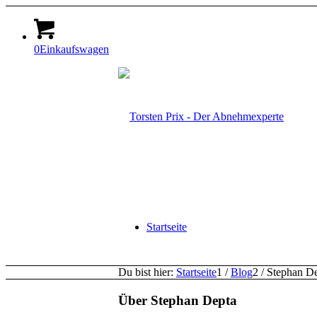
0
Einkaufswagen
Startseite
Du bist hier:
Startseite
1
/
Blog
2
/
Stephan D
Über
Stephan Depta