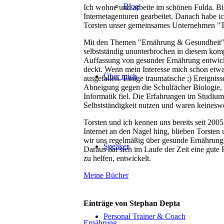
Blog
Ich wohne und arbeite im schönen Fulda. B
Internetagenturen gearbeitet. Danach habe 
Torsten unser gemeinsames Unternehmen "T
Mit den Themen "Ernährung & Gesundheit" be
selbstständig ununterbrochen in diesem ko
Auffassung von gesunder Ernährung entwicke
deckt. Wenn mein Interesse mich schon etwa
Über mich
ausgefallen. Einige traumatische ;) Ereignis
Abneigung gegen die Schulfächer Biologie, 
Informatik fiel. Die Erfahrungen im Studium
Selbstständigkeit nutzen und waren keinesw
Torsten und ich kennen uns bereits seit 20
Internet an den Nagel hing, blieben Torsten
wir uns regelmäßig über gesunde Ernährun
Speaker
Daraus hat sich im Laufe der Zeit eine gut
zu helfen, entwickelt.
Meine Bücher
Einträge von Stephan Depta
Personal Trainer & Coach
Ernährung