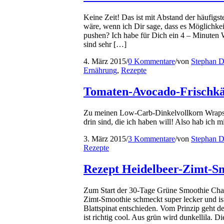
Keine Zeit! Das ist mit Abstand der häufig
wäre, wenn ich Dir sage, dass es Möglichke
pushen? Ich habe für Dich ein 4 – Minuten 
sind sehr […]
4. März 2015
/
0 Kommentare
/
von
Stephan D
Ernährung
,
Rezepte
Tomaten-Avocado-Frischkä
Zu meinen Low-Carb-Dinkelvollkorn Wraps b
drin sind, die ich haben will! Also hab ich
3. März 2015
/
3 Kommentare
/
von
Stephan D
Rezepte
Rezept Heidelbeer-Zimt-S
Zum Start der 30-Tage Grüne Smoothie Chal
Zimt-Smoothie schmeckt super lecker und ist
Blattspinat entschieden. Vom Prinzip geht 
ist richtig cool. Aus grün wird dunkellila. D