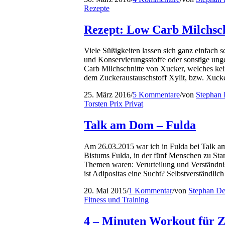
Rezepte
Rezept: Low Carb Milchsch
Viele Süßigkeiten lassen sich ganz einfach se
und Konservierungsstoffe oder sonstige ung
Carb Milchschnitte von Xucker, welches kei
dem Zuckeraustauschstoff Xylit, bzw. Xucke
25. März 2016
/
5 Kommentare
/
von
Stephan 
Torsten Prix Privat
Talk am Dom – Fulda
Am 26.03.2015 war ich in Fulda bei Talk a
Bistums Fulda, in der fünf Menschen zu St
Themen waren: Verurteilung und Verständnis
ist Adipositas eine Sucht? Selbstverständlich
20. Mai 2015
/
1 Kommentar
/
von
Stephan De
Fitness und Training
4 – Minuten Workout für 