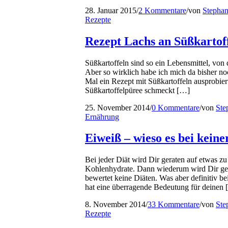
28. Januar 2015
/
2 Kommentare
/
von
Stepha
Rezepte
Rezept Lachs an Süßkartof
Süßkartoffeln sind so ein Lebensmittel, vo
Aber so wirklich habe ich mich da bisher noc
Mal ein Rezept mit Süßkartoffeln ausprobiert
Süßkartoffelpüree schmeckt […]
25. November 2014
/
0 Kommentare
/
von
Ste
Ernährung
Eiweiß – wieso es bei keiner
Bei jeder Diät wird Dir geraten auf etwas zu 
Kohlenhydrate. Dann wiederum wird Dir gera
bewertet keine Diäten. Was aber definitiv b
hat eine überragende Bedeutung für deinen
8. November 2014
/
33 Kommentare
/
von
Ste
Rezepte