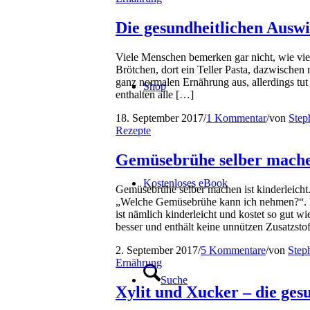
Die gesundheitlichen Ausw
Viele Menschen bemerken gar nicht, wie viel
Brötchen, dort ein Teller Pasta, dazwischen n
ganz normalen Ernährung aus, allerdings tut 
Shop
enthalten alle […]
18. September 2017
/
1 Kommentar
/
von
Step
Rezepte
Gemüsebrühe selber mach
Kostenloses eBook
Gemüsebrühe selber machen ist kinderleicht
„Welche Gemüsebrühe kann ich nehmen?“. D
ist nämlich kinderleicht und kostet so gut
besser und enthält keine unnützen Zusatzstof
2. September 2017
/
5 Kommentare
/
von
Step
Ernährung
Suche
Xylit und Xucker – die ges