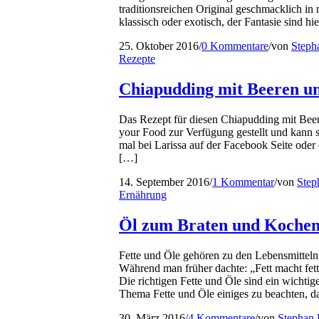
traditionsreichen Original geschmacklich i
klassisch oder exotisch, der Fantasie sind hi
25. Oktober 2016
/
0 Kommentare
/
von
Steph
Rezepte
Chiapudding mit Beeren u
Das Rezept für diesen Chiapudding mit Bee
your Food zur Verfügung gestellt und kann
mal bei Larissa auf der Facebook Seite oder
[…]
14. September 2016
/
1 Kommentar
/
von
Step
Ernährung
Öl zum Braten und Koche
Fette und Öle gehören zu den Lebensmitteln,
Während man früher dachte: „Fett macht fett!
Die richtigen Fette und Öle sind ein wichtig
Thema Fette und Öle einiges zu beachten, d
30. März 2016
/
4 Kommentare
/
von
Stephan 