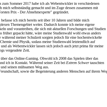
is zum Sommer 2017 habe ich als Webentwickler in verschiedenen
ich mich selbstständig gemacht und im Zuge dessen zusammen mit
orsten Prix - Der Abnehmexperte" gegründet.
fasse ich mich bereits seit über 10 Jahren und bilde mich
mplexen Themengebiet weiter. Dadurch konnte ich meine eigene
ln und vorantreiben, die sich mit aktuellen Forschungen und Studien
s früher gepackt hätte, wäre meine Studienwahl wohl etwas anders
se während meiner Schulzeit sorgten jedoch für eine hochentwickelte
Chemie und Physik, sodass meine Studienwahl letztendlich auf
 und als Webentwickler lassen sich jedoch auch jetzt prima für meine
egs vergeudete Zeit.
05 über das Online-Gaming. Obwohl ich 2008 das Spielen über das
 und ich in Kontakt. Während seiner Zeit bei
Extrem Schwer
tauschten
g und seinen mühsamen Weg aus.
e Freundschaft, sowie die Begeisterung anderen Menschen auf ihrem We